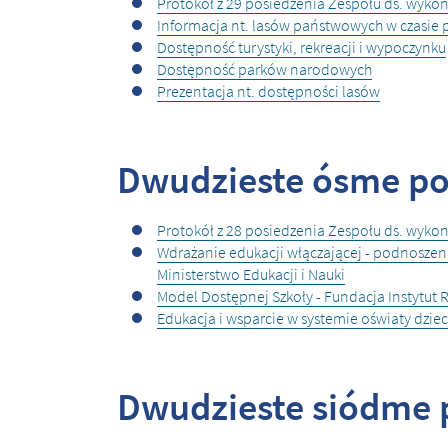
Protokół z 29 posiedzenia Zespołu ds. wyk
Informacja nt. lasów państwowych w czasie 
Dostępność turystyki, rekreacji i wypoczynku
Dostępność parków narodowych
Prezentacja nt. dostępności lasów
Dwudzieste ósme pos
Protokół z 28 posiedzenia Zespołu ds. wyk
Wdrażanie edukacji włączającej - podnoszeni
Ministerstwo Edukacji i Nauki
Model Dostępnej Szkoły - Fundacja Instytut
Edukacja i wsparcie w systemie oświaty dzieci
Dwudzieste siódme p