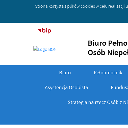
Strona korzysta z plików
cookies
w celu realizacji 
Strona główna - Biuletyn Informacji Publ
Biuro Pełn
Osób Niepe
Biuro
Pełnomocnik
Asystencja Osobista
Fundusz
Menu główne
Strategia na rzecz Osób z 