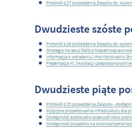
Protokół z 27 posiedzenia Zespołu ds. wyk
Dwudzieste szóste p
Protokół z 26 posiedzenia Zespołu ds. wyk
Strategia na rzecz Osób z Niepełnosprawnośc
Informacja o wdrażaniu i monitorowaniu Str
Prezentacja nt. likwidacji ubezwłasnowolni
Dwudzieste piąte pos
Protokół z 25 posiedzenia Zespołu - dostępno
Wytyczne projektowania infrastruktury dla pie
Dostępność autobusów przewoźników public
Dostępność pojazdów na dworcachperonach ko