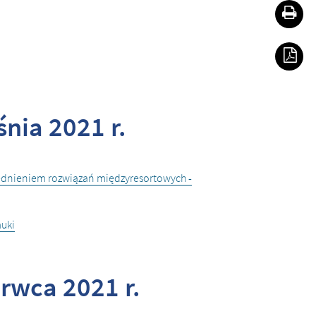
Dr
Za
nia 2021 r.
ględnieniem rozwiązań międzyresortowych -
auki
rwca 2021 r.